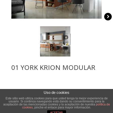
01 YORK KRION MODULAR
Uso de cookies
Este sitio web utiliza cookies para que usted tenga la mejor experiencia de
usuario. Si continúa navegando está dando su consentimiento para la
aceptación de las mencionadas cookies y la aceptación de nuestra
política de
IDILIK COCINAS © 2017
cookies
, pinche el enlace para mayor información.
ACEPTAR